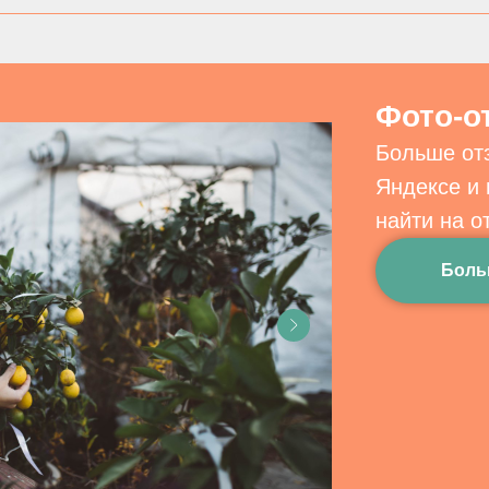
Фото-о
Больше от
Яндексе и
найти на о
Боль