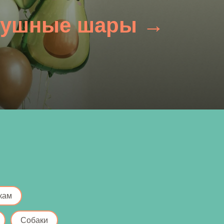
душные шары →
кам
Собаки