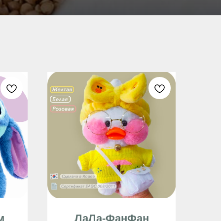
м
ЛаЛа-ФанФан