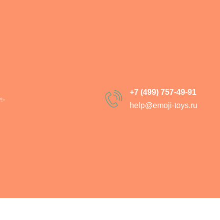
Гусь Обнимусь
SKU:
8030-01
1 290
р.
1 890
р.
+7 (499) 757-49-91
✨
h
elp@emoji-toys.ru
В корзи