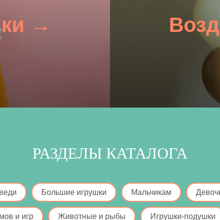
шки →
Воз
РАЗДЕЛЫ КАТАЛОГА
веди
Большие игрушки
Мальчикам
Девоч
мов и игр
Животные и рыбы
Игрушки-подушки