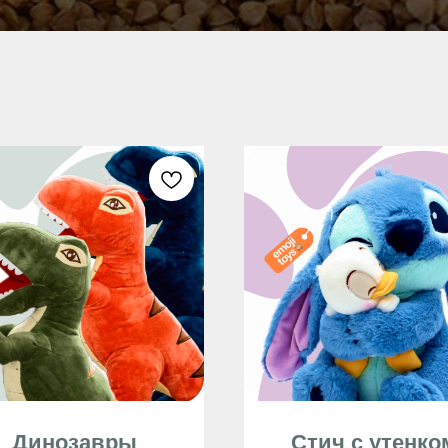
Динозавры
Стич с утенко