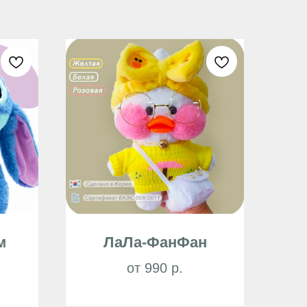
м
ЛаЛа-ФанФан
от 990 р.