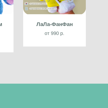
м
ЛаЛа-ФанФан
от 990 р.