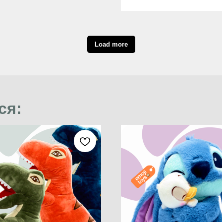
Load more
ся: