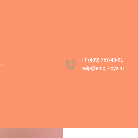
Гусь Обнимусь
SKU:
8030-01
1 290
р.
1 890
р.
+7 (499) 757-49-91
✨
h
elp@emoji-toys.ru
В корзи