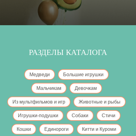
РАЗДЕЛЫ КАТАЛОГА
Медведи
Большие игрушки
Мальчикам
Девочкам
Из мультфильмов и игр
Животные и рыбы
Игрушки-подушки
Собаки
Стичи
Кошки
Единороги
Китти и Куроми