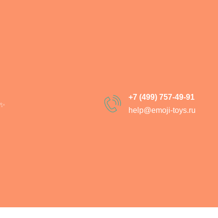
Гусь Обнимусь
SKU:
8030-01
1 290
р.
1 890
р.
+7 (499) 757-49-91
✨
h
elp@emoji-toys.ru
В корзи