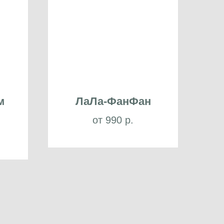
м
ЛаЛа-ФанФан
от 990 р.