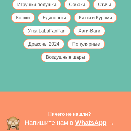
Игрушки-подушки
Собаки
Стичи
Кошки
Единороги
Китти и Куроми
Утка LaLaFanFan
Хаги-Ваги
Драконы 2024
Популярные
Воздушные шары
Ничего не нашли?
Напишите нам в
WhatsApp
→