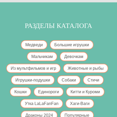
РАЗДЕЛЫ КАТАЛОГА
Медведи
Большие игрушки
Мальчикам
Девочкам
Из мультфильмов и игр
Животные и рыбы
Игрушки-подушки
Собаки
Стичи
Кошки
Единороги
Китти и Куроми
Утка LaLaFanFan
Хаги-Ваги
Драконы 2024
Популярные