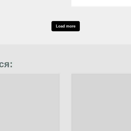
Load more
ся: