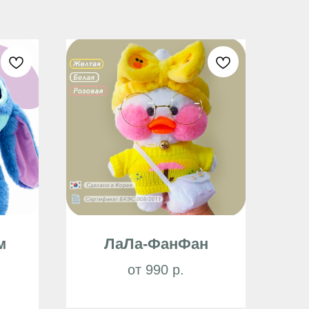
м
ЛаЛа-ФанФан
от 990 р.