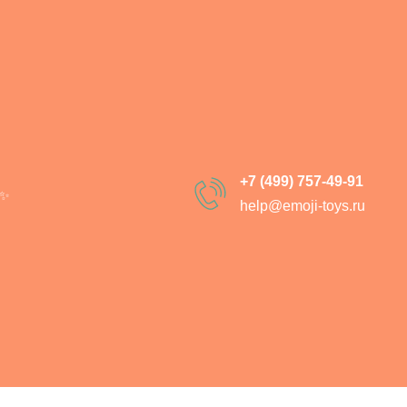
Гусь Обнимусь
SKU:
8030-01
1 290
р.
1 890
р.
+7 (499) 757-49-91
✨
h
elp@emoji-toys.ru
В корзи