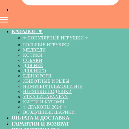
КАТАЛОГ ▼
⭐️ ПОПУЛЯРНЫЕ ИГРУШКИ ⭐️
БОЛЬШИЕ ИГРУШКИ
МЕДВЕДИ
КОТИКИ
СОБАКИ
ДЛЯ НЕЁ
ДЛЯ НЕГО
ЕДИНОРОГИ
ЖИВОТНЫЕ И РЫБЫ
ИЗ МУЛЬТФИЛЬМОВ И ИГР
ИГРУШКИ-ПОДУШКИ
УТКА LALAFANFAN
КИТТИ И КУРОМИ
✨ ДРАКОНЫ 2024! ✨
ВОЗДУШНЫЕ ШАРИКИ
ОПЛАТА И ДОСТАВКА
ГАРАНТИЯ И ВОЗВРАТ