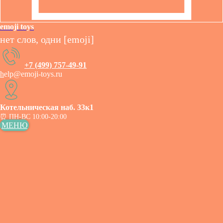
emoji toys
нет слов, одни
[emoji]
+7 (499) 757-49-91
h
elp@emoji-toys.ru
Котельническая наб. 33к1
⏰ ПН-ВС 10:00-20:00
МЕНЮ