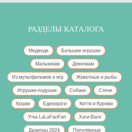
РАЗДЕЛЫ КАТАЛОГА
Медведи
Большие игрушки
Мальчикам
Девочкам
Из мультфильмов и игр
Животные и рыбы
Игрушки-подушки
Собаки
Стичи
Кошки
Единороги
Китти и Куроми
Утка LaLaFanFan
Хаги-Ваги
Драконы 2024
Популярные