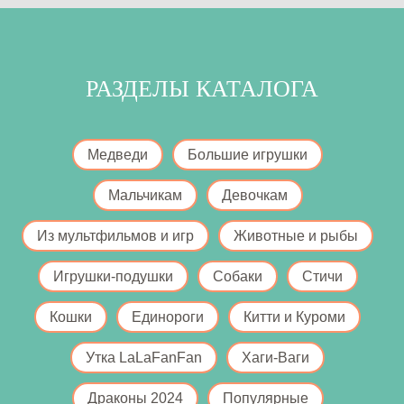
РАЗДЕЛЫ КАТАЛОГА
Медведи
Большие игрушки
Мальчикам
Девочкам
Из мультфильмов и игр
Животные и рыбы
Игрушки-подушки
Собаки
Стичи
Кошки
Единороги
Китти и Куроми
Утка LaLaFanFan
Хаги-Ваги
Драконы 2024
Популярные