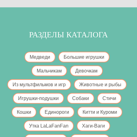
РАЗДЕЛЫ КАТАЛОГА
Медведи
Большие игрушки
Мальчикам
Девочкам
Из мультфильмов и игр
Животные и рыбы
Игрушки-подушки
Собаки
Стичи
Кошки
Единороги
Китти и Куроми
Утка LaLaFanFan
Хаги-Ваги