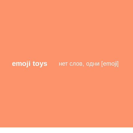
emoji toys
нет слов, одни
[emoji]