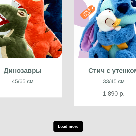
Динозавры
Стич с утенко
45/65 см
33/45 см
1 890
р.
Load more