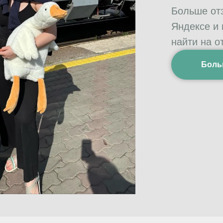
Больше от
Яндексе и
найти на о
Боль