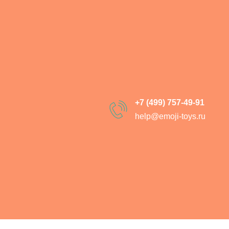
Гусь Обнимусь
SKU:
8030-01
1 290
р.
1 890
р.
+7 (499) 757-49-91
h
elp@emoji-toys.ru
В корзи