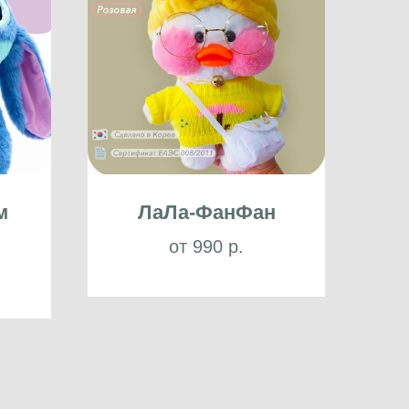
м
ЛаЛа-ФанФан
от 990 р.