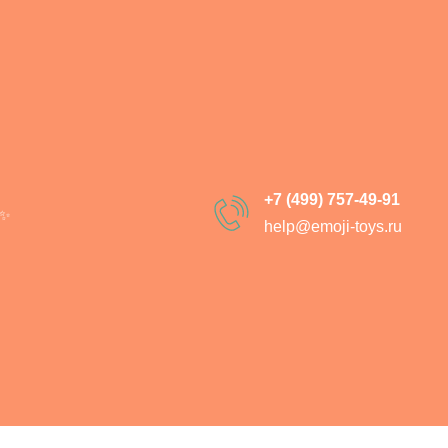
Гусь Обнимусь
SKU:
8030-01
1 290
р.
1 890
р.
+7 (499) 757-49-91
✨
h
elp@emoji-toys.ru
В корзи