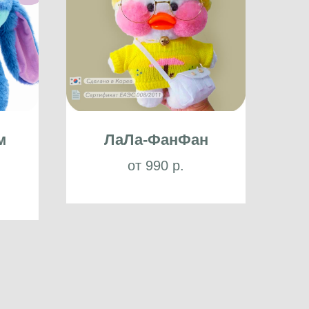
м
ЛаЛа-ФанФан
от 990 р.