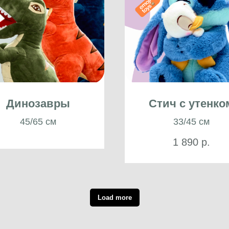
Динозавры
Стич с утенко
45/65 см
33/45 см
1 890
р.
Load more