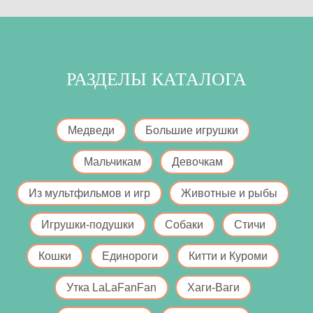
РАЗДЕЛЫ КАТАЛОГА
Медведи
Большие игрушки
Мальчикам
Девочкам
Из мультфильмов и игр
Животные и рыбы
Игрушки-подушки
Собаки
Стичи
Кошки
Единороги
Китти и Куроми
Утка LaLaFanFan
Хаги-Ваги