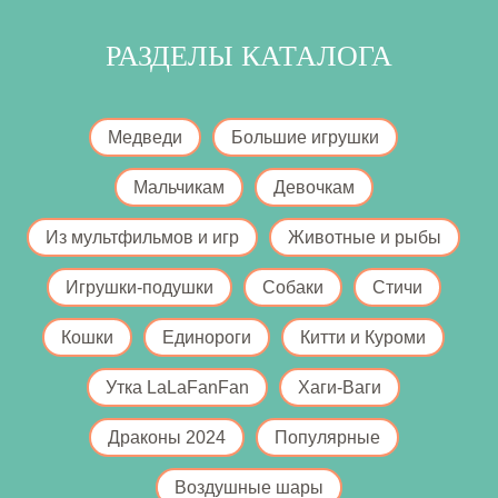
РАЗДЕЛЫ КАТАЛОГА
Медведи
Большие игрушки
Мальчикам
Девочкам
Из мультфильмов и игр
Животные и рыбы
Игрушки-подушки
Собаки
Стичи
Кошки
Единороги
Китти и Куроми
Утка LaLaFanFan
Хаги-Ваги
Драконы 2024
Популярные
Воздушные шары