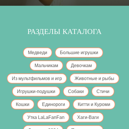
РАЗДЕЛЫ КАТАЛОГА
Медведи
Большие игрушки
Мальчикам
Девочкам
Из мультфильмов и игр
Животные и рыбы
Игрушки-подушки
Собаки
Стичи
Кошки
Единороги
Китти и Куроми
Утка LaLaFanFan
Хаги-Ваги