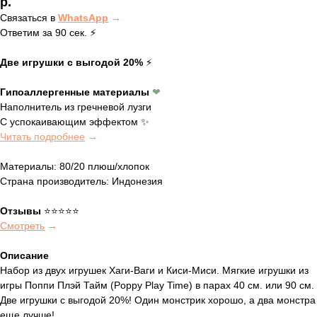
р.
Связаться в
WhatsApp
→
Ответим за 90 сек. ⚡️
Две игрушки с выгодой 20%
⚡️
Гипоаллергенные материалы
❤︎
Наполнитель из гречневой лузги
С успокаивающим эффектом ✨
Читать подробнее
→
Материалы:
80/20 плюш/хлопок
Страна производитель:
Индонезия
Отзывы
⭐️⭐️⭐️⭐️⭐️
Смотреть
→
Описание
Набор из двух игрушек Хаги-Ваги и Киси-Миси. Мягкие игрушки из
игры Поппи Плэй Тайм (Poppy Play Time) в парах 40 см. или 90 см.
Две игрушки с выгодой 20%! Один монстрик хорошо, а два монстра
еще лучше!